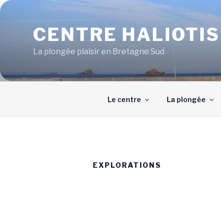
Aller
au
CENTRE HALIOTI
contenu
principal
La plongée plaisir en Bretagne Sud
Le centre
La plongée
EXPLORATIONS