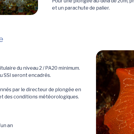
Pour une plongée au-delà de 20m, p
et un parachute de palier.
e
tulaire du niveau 2 / PA20 minimum.
ou SSI seront encadrés.
onnés par le directeur de plongée en
et des conditions météorologiques.
’un an